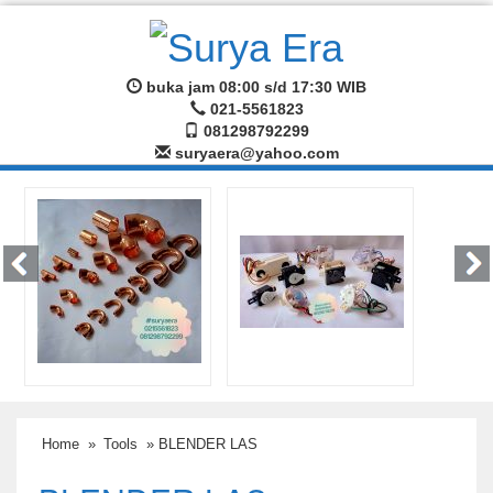
buka jam 08:00 s/d 17:30 WIB
021-5561823
081298792299
suryaera@yahoo.com
Home
»
Tools
» BLENDER LAS