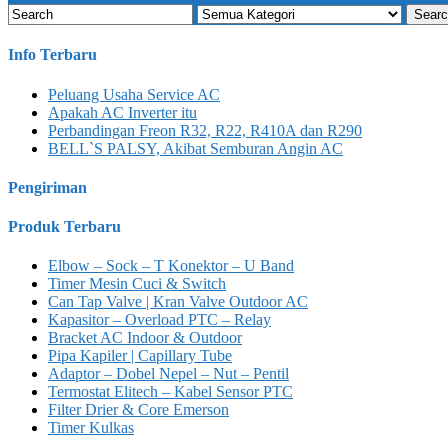
Info Terbaru
Peluang Usaha Service AC
Apakah AC Inverter itu
Perbandingan Freon R32, R22, R410A dan R290
BELL`S PALSY, Akibat Semburan Angin AC
Pengiriman
Produk Terbaru
Elbow – Sock – T Konektor – U Band
Timer Mesin Cuci & Switch
Can Tap Valve | Kran Valve Outdoor AC
Kapasitor – Overload PTC – Relay
Bracket AC Indoor & Outdoor
Pipa Kapiler | Capillary Tube
Adaptor – Dobel Nepel – Nut – Pentil
Termostat Elitech – Kabel Sensor PTC
Filter Drier & Core Emerson
Timer Kulkas