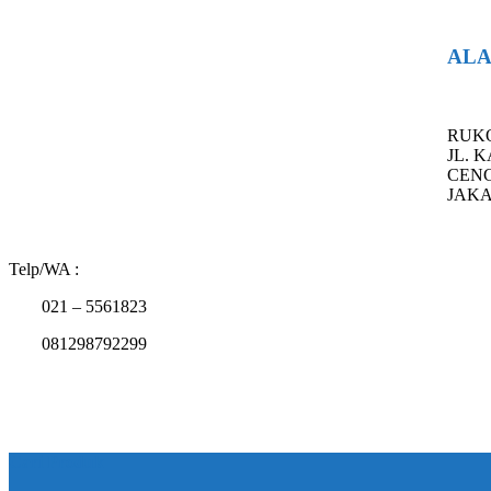
AL
RUK
JL. 
CEN
JAKA
Telp/WA :
021 – 5561823
081298792299
Cari Produk