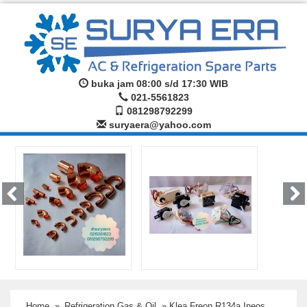
buka jam 08:00 s/d 17:30 WIB
021-5561823
081298792299
suryaera@yahoo.com
Home
»
Refrigeration Gas & Oil
» Klea Freon R134a Ineos