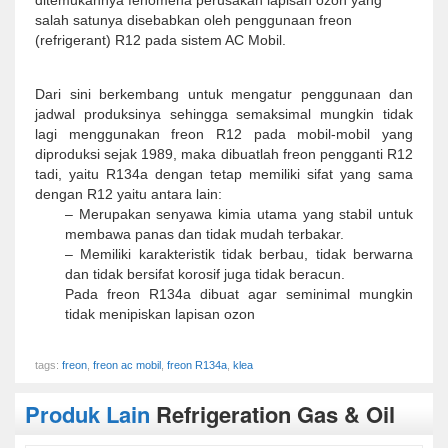
ditemukannya fenomena perusakan lapisan ozon yang
salah satunya disebabkan oleh penggunaan freon
(refrigerant) R12 pada sistem AC Mobil.
Dari sini berkembang untuk mengatur penggunaan dan
jadwal produksinya sehingga semaksimal mungkin tidak
lagi menggunakan freon R12 pada mobil-mobil yang
diproduksi sejak 1989, maka dibuatlah freon pengganti R12
tadi, yaitu R134a dengan tetap memiliki sifat yang sama
dengan R12 yaitu antara lain:
– Merupakan senyawa kimia utama yang stabil untuk
membawa panas dan tidak mudah terbakar.
– Memiliki karakteristik tidak berbau, tidak berwarna
dan tidak bersifat korosif juga tidak beracun.
Pada freon R134a dibuat agar seminimal mungkin
tidak menipiskan lapisan ozon
tags:
freon
,
freon ac mobil
,
freon R134a
,
klea
Produk Lain
Refrigeration Gas & Oil