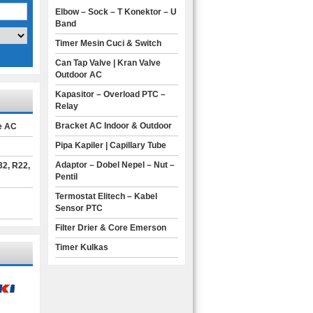
Elbow – Sock – T Konektor – U
Band
Timer Mesin Cuci & Switch
Can Tap Valve | Kran Valve
Outdoor AC
Kapasitor – Overload PTC –
Relay
Bracket AC Indoor & Outdoor
e AC
Pipa Kapiler | Capillary Tube
u
Adaptor – Dobel Nepel – Nut –
32, R22,
Pentil
Termostat Elitech – Kabel
Sensor PTC
Filter Drier & Core Emerson
Timer Kulkas