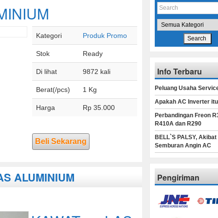
MINIUM
Kategori
Produk Promo
Stok
Ready
Info Terbaru
Di lihat
9872 kali
Peluang Usaha Servic
Berat(/pcs)
1 Kg
Apakah AC Inverter it
Harga
Rp 35.000
Perbandingan Freon R
R410A dan R290
BELL`S PALSY, Akibat
Beli Sekarang
Semburan Angin AC
LAS ALUMINIUM
Pengiriman