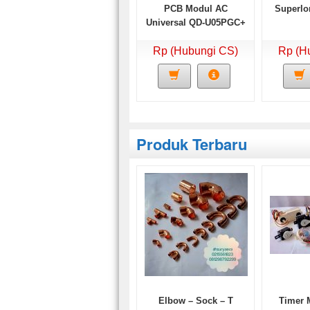
PCB Modul AC
Superlon
Universal QD-U05PGC+
Rp (Hubungi CS)
Rp (H
Produk Terbaru
Elbow – Sock – T
Timer 