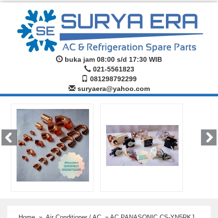
buka jam 08:00 s/d 17:30 WIB
021-5561823
081298792299
suryaera@yahoo.com
Home
»
Air Conditioner / AC
» AC PANASONIC CS-YN5RKJ