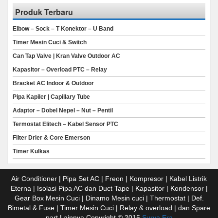
Produk Terbaru
Elbow – Sock – T Konektor – U Band
Timer Mesin Cuci & Switch
Can Tap Valve | Kran Valve Outdoor AC
Kapasitor – Overload PTC – Relay
Bracket AC Indoor & Outdoor
Pipa Kapiler | Capillary Tube
Adaptor – Dobel Nepel – Nut – Pentil
Termostat Elitech – Kabel Sensor PTC
Filter Drier & Core Emerson
Timer Kulkas
Air Conditioner | Pipa Set AC | Freon | Kompresor | Kabel Listrik
Eterna | Isolasi Pipa AC dan Duct Tape | Kapasitor | Kondensor |
Gear Box Mesin Cuci | Dinamo Mesin cuci | Thermostat | Def.
Bimetal & Fuse | Timer Mesin Cuci | Relay & overload | dan Spare
part Lainnya Copyright © 2015
Surya Era