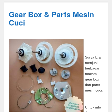
Gear Box & Parts Mesin
Cuci
Surya Era
menjual
berbagai
macam
gear box
dan parts
mesin cuci.
Untuk info