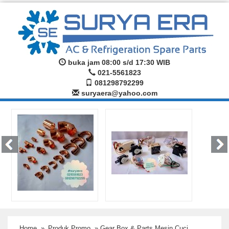
buka jam 08:00 s/d 17:30 WIB
021-5561823
081298792299
suryaera@yahoo.com
Home
»
Produk Promo
» Gear Box & Parts Mesin Cuci